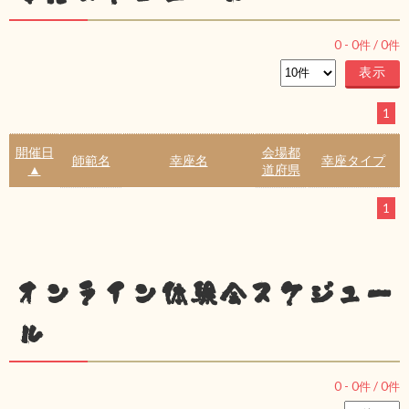
0
-
0
件 /
0
件
1
開催日
会場都
師範名
幸座名
幸座タイプ
▲
道府県
1
オンライン体験会スケジュー
ル
0
-
0
件 /
0
件