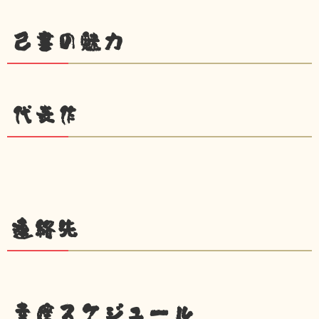
己書の魅力
代表作
連絡先
幸座スケジュール