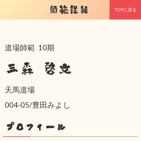
師範詳細
TOPに戻る
道場師範 10期
三森 啓文
天馬道場
004-05/豊田みよし
プロフィール