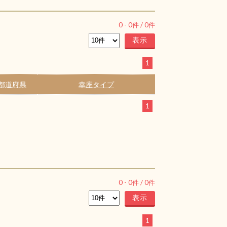
0
-
0
件 /
0
件
1
都道府県
幸座タイプ
1
0
-
0
件 /
0
件
1