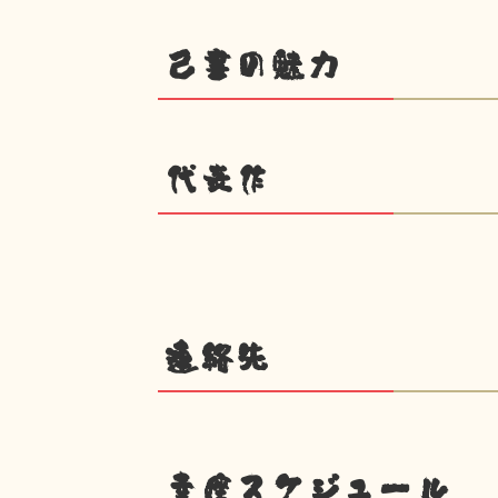
己書の魅力
代表作
連絡先
幸座スケジュール