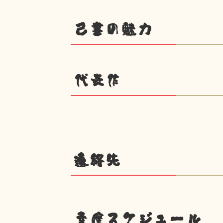
己書の魅力
代表作
連絡先
幸座スケジュール