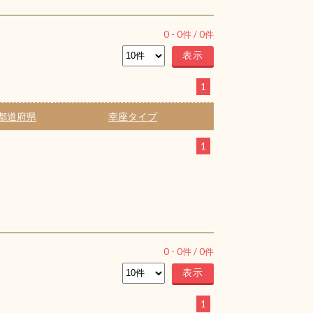
0
-
0
件 /
0
件
1
都道府県
幸座タイプ
1
0
-
0
件 /
0
件
1