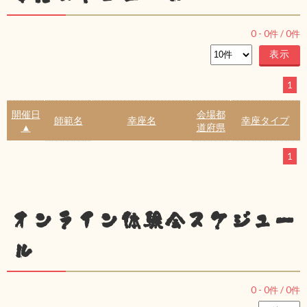
0
-
0
件 /
0
件
1
開催日
会場都
師範名
幸座名
幸座タイプ
▲
道府県
1
オンライン体験会スケジュー
ル
0
-
0
件 /
0
件