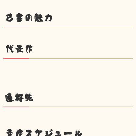
己書の魅力
代表作
連絡先
幸座スケジュール