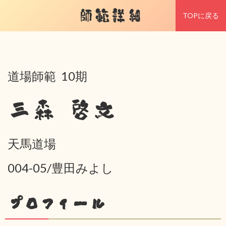
師範詳細
TOPに戻る
道場師範 10期
三森 啓文
天馬道場
004-05/豊田みよし
プロフィール