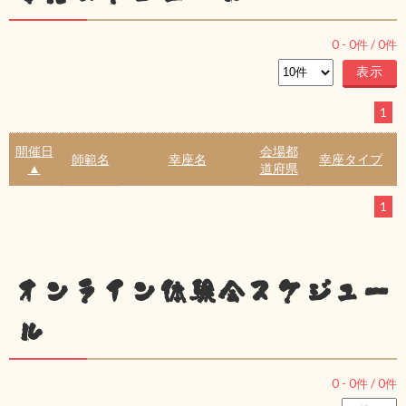
0
-
0
件 /
0
件
1
開催日
会場都
師範名
幸座名
幸座タイプ
▲
道府県
1
オンライン体験会スケジュー
ル
0
-
0
件 /
0
件