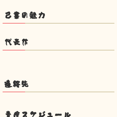
己書の魅力
代表作
連絡先
幸座スケジュール