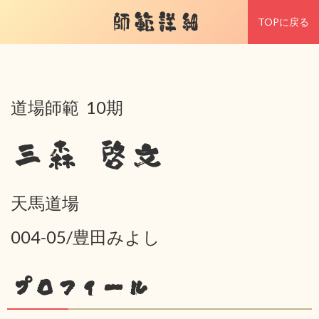
師範詳細
TOPに戻る
道場師範 10期
三森 啓文
天馬道場
004-05/豊田みよし
プロフィール