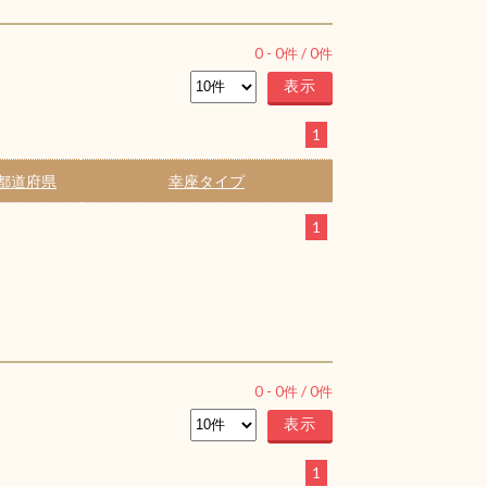
0
-
0
件 /
0
件
1
都道府県
幸座タイプ
1
0
-
0
件 /
0
件
1