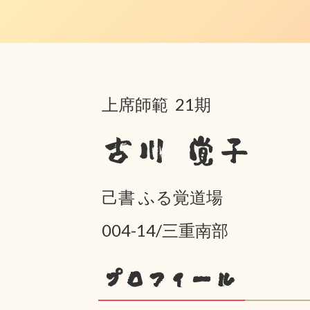
上席師範 21期
古川 覚子
己書 ふる覚道場
004-14/三重南部
プロフィール