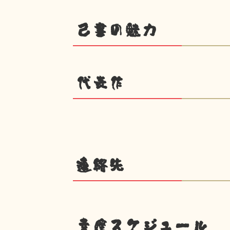
己書の魅力
代表作
連絡先
幸座スケジュール