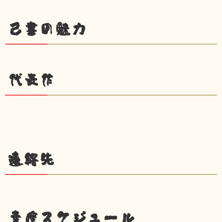
己書の魅力
代表作
連絡先
幸座スケジュール