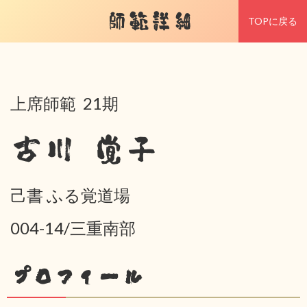
師範詳細
TOPに戻る
上席師範 21期
古川 覚子
己書 ふる覚道場
004-14/三重南部
プロフィール