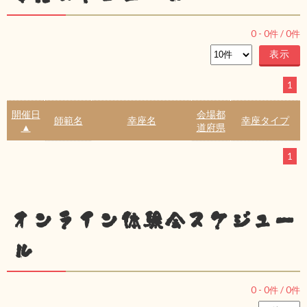
0
-
0
件 /
0
件
1
開催日
会場都
師範名
幸座名
幸座タイプ
▲
道府県
1
オンライン体験会スケジュー
ル
0
-
0
件 /
0
件