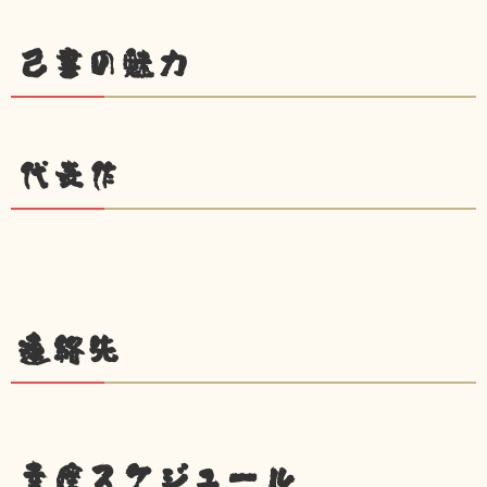
己書の魅力
代表作
連絡先
幸座スケジュール