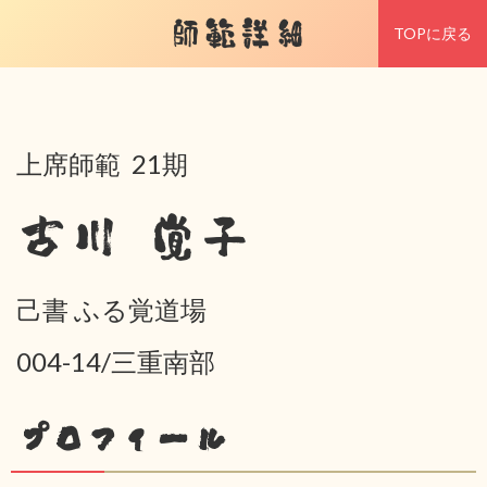
師範詳細
TOPに戻る
上席師範 21期
古川 覚子
己書 ふる覚道場
004-14/三重南部
プロフィール