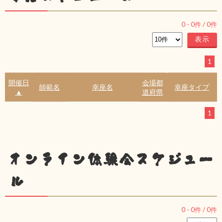
0
-
0
件 /
0
件
1
開催日
会場都
師範名
幸座名
幸座タイプ
▲
道府県
1
オンライン体験会スケジュー
ル
0
-
0
件 /
0
件