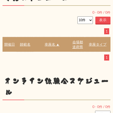
0
-
0
件 /
0
件
1
会場都
開催日
師範名
幸座名 ▲
幸座タイプ
道府県
1
オンライン体験会スケジュー
ル
0
-
0
件 /
0
件