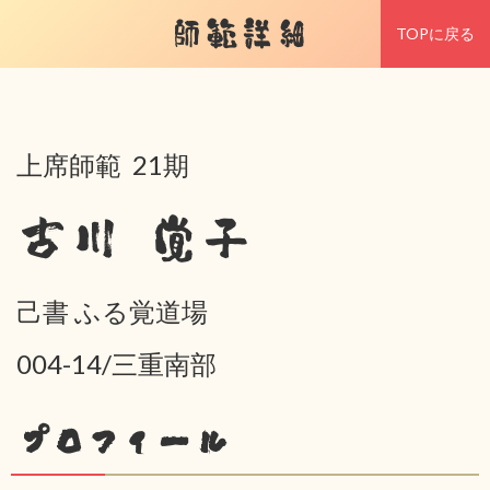
師範詳細
TOPに戻る
上席師範 21期
古川 覚子
己書 ふる覚道場
004-14/三重南部
プロフィール