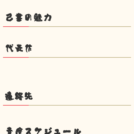
己書の魅力
代表作
連絡先
幸座スケジュール