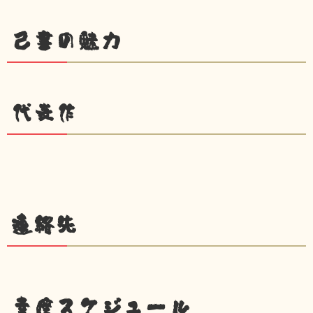
己書の魅力
代表作
連絡先
幸座スケジュール