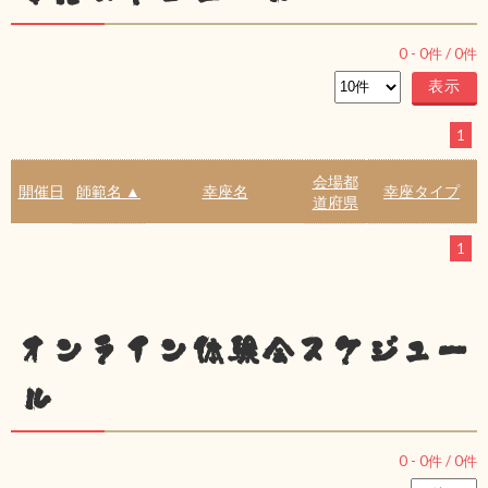
0
-
0
件 /
0
件
1
会場都
開催日
師範名 ▲
幸座名
幸座タイプ
道府県
1
オンライン体験会スケジュー
ル
0
-
0
件 /
0
件