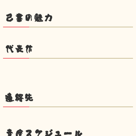
己書の魅力
代表作
連絡先
幸座スケジュール