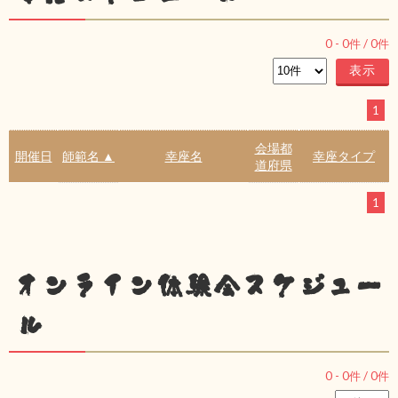
0
-
0
件 /
0
件
1
会場都
開催日
師範名 ▲
幸座名
幸座タイプ
道府県
1
オンライン体験会スケジュー
ル
0
-
0
件 /
0
件