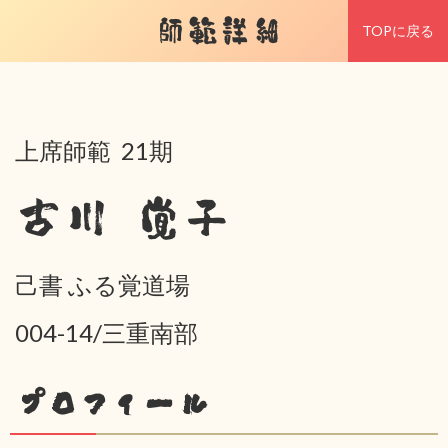
師範詳細
TOPに戻る
上席師範 21期
古川 覚子
己書 ふる覚道場
004-14/三重南部
プロフィール