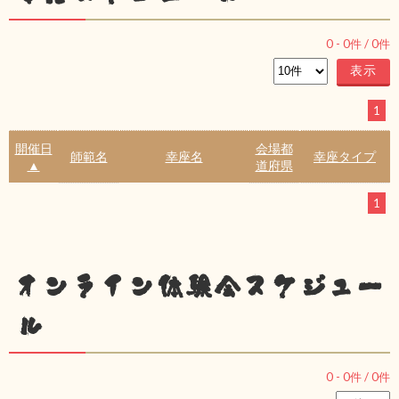
0
-
0
件 /
0
件
1
開催日
会場都
師範名
幸座名
幸座タイプ
▲
道府県
1
オンライン体験会スケジュー
ル
0
-
0
件 /
0
件