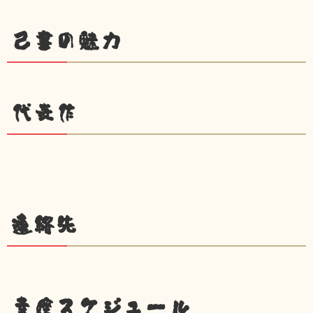
己書の魅力
代表作
連絡先
幸座スケジュール