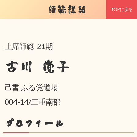
師範詳細
TOPに戻る
上席師範 21期
古川 覚子
己書 ふる覚道場
004-14/三重南部
プロフィール