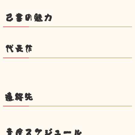
己書の魅力
代表作
連絡先
幸座スケジュール