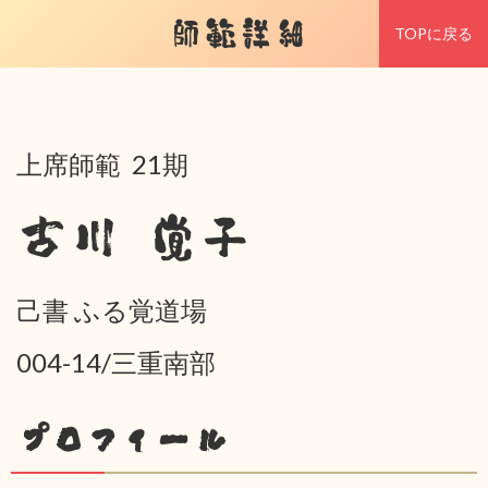
師範詳細
TOPに戻る
上席師範 21期
古川 覚子
己書 ふる覚道場
004-14/三重南部
プロフィール