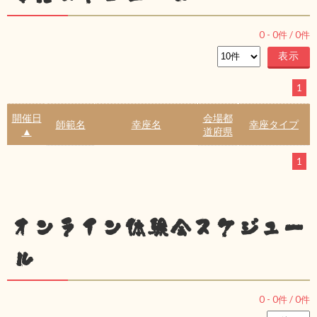
0
-
0
件 /
0
件
1
開催日
会場都
師範名
幸座名
幸座タイプ
▲
道府県
1
オンライン体験会スケジュー
ル
0
-
0
件 /
0
件