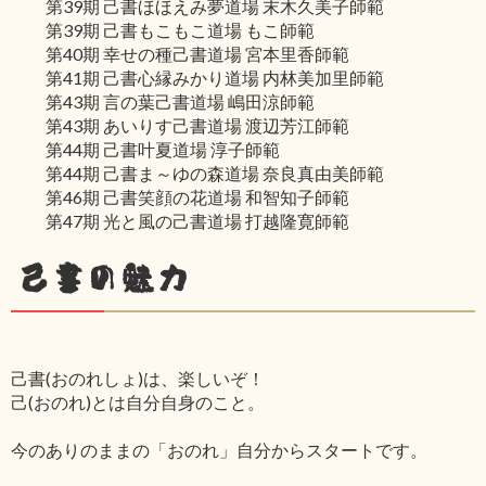
第39期 己書ほほえみ夢道場 末木久美子師範
第39期 己書もこもこ道場 もこ師範
第40期 幸せの種己書道場 宮本里香師範
第41期 己書心縁みかり道場 内林美加里師範
第43期 言の葉己書道場 嶋田涼師範
第43期 あいりす己書道場 渡辺芳江師範
第44期 己書叶夏道場 淳子師範
第44期 己書ま～ゆの森道場 奈良真由美師範
第46期 己書笑顔の花道場 和智知子師範
第47期 光と風の己書道場 打越隆寛師範
己書の魅力
己書(おのれしょ)は、楽しいぞ！
己(おのれ)とは自分自身のこと。
今のありのままの「おのれ」自分からスタートです。