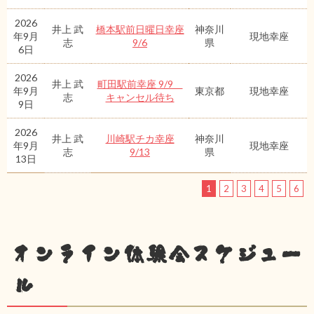
2026
井上 武
橋本駅前日曜日幸座
神奈川
年9月
現地幸座
志
9/6
県
6日
2026
井上 武
町田駅前幸座 9/9
年9月
東京都
現地幸座
志
キャンセル待ち
9日
2026
井上 武
川崎駅チカ幸座
神奈川
年9月
現地幸座
志
9/13
県
13日
1
2
3
4
5
6
オンライン体験会スケジュー
ル