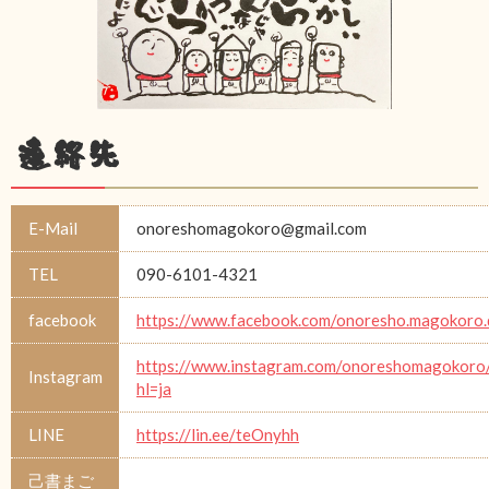
連絡先
E-Mail
onoreshomagokoro@gmail.com
TEL
090-6101-4321
facebook
https://www.facebook.com/onoresho.magokoro.
https://www.instagram.com/onoreshomagokoro
Instagram
hl=ja
LINE
https://lin.ee/teOnyhh
己書まご