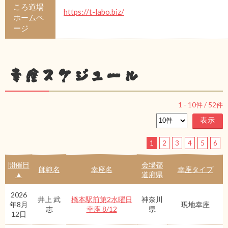
ころ道場
https://t-labo.biz/
ホームペ
ージ
幸座スケジュール
1
-
10
件 /
52
件
1
2
3
4
5
6
開催日
会場都
師範名
幸座名
幸座タイプ
▲
道府県
2026
井上 武
橋本駅前第2水曜日
神奈川
年8月
現地幸座
志
幸座 8/12
県
12日