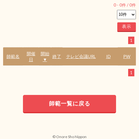
0
-
0
件 /
0
件
1
開催
開始
師範名
終了
テレビ会議URL
ID
PW
日
▼
1
師範一覧に戻る
© Onore Sho Nippon