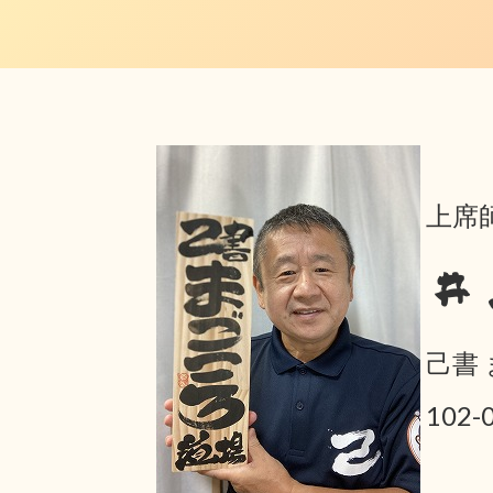
上席師
井
己書
102