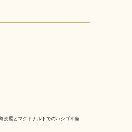
での蕎麦屋とマクドナルドでのハシゴ幸座