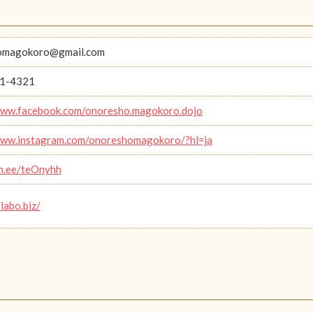
omagokoro@gmail.com
1-4321
www.facebook.com/onoresho.magokoro.dojo
www.instagram.com/onoreshomagokoro/?hl=ja
in.ee/teOnyhh
-labo.biz/