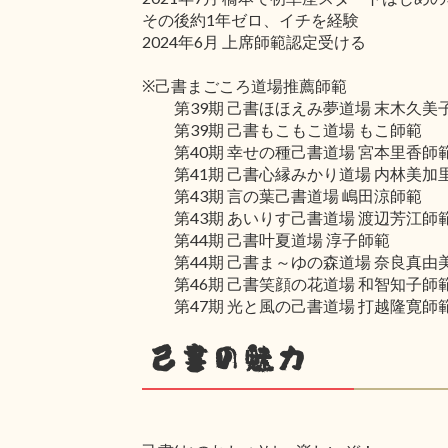
その後約1年ゼロ、イチを経験
2024年6月 上席師範認定受ける
※己書まごころ道場推薦師範
第39期 己書ほほえみ夢道場 末木久美
第39期 己書もこもこ道場 もこ師範
第40期 幸せの種己書道場 宮本里香師
第41期 己書心縁みかり道場 内林美加
第43期 言の葉己書道場 嶋田涼師範
第43期 あいりす己書道場 渡辺芳江師
第44期 己書叶夏道場 淳子師範
第44期 己書ま～ゆの森道場 奈良真由
第46期 己書笑顔の花道場 和智知子師
第47期 光と風の己書道場 打越隆寛師
己書の魅力