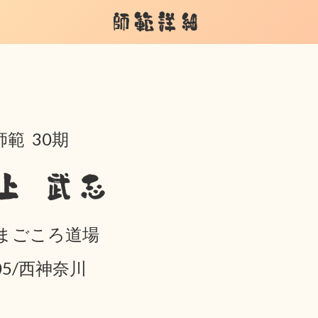
師範詳細
範 30期
上 武志
 まごころ道場
-05/西神奈川