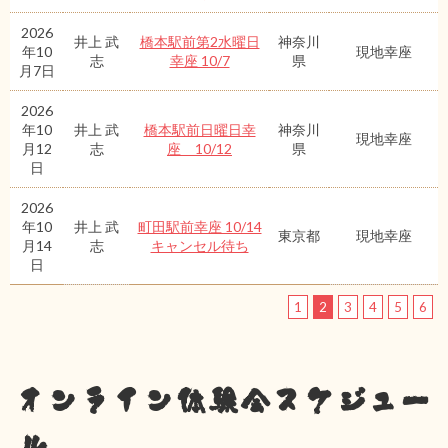
2026
井上 武
橋本駅前第2水曜日
神奈川
年10
現地幸座
志
幸座 10/7
県
月7日
2026
年10
井上 武
橋本駅前日曜日幸
神奈川
現地幸座
月12
志
座 10/12
県
日
2026
年10
井上 武
町田駅前幸座 10/14
東京都
現地幸座
月14
志
キャンセル待ち
日
1
2
3
4
5
6
オンライン体験会スケジュー
ル