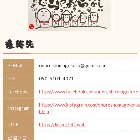
連絡先
E-Mail
onoreshomagokoro@gmail.com
TEL
090-6101-4321
facebook
https://www.facebook.com/onoresho.magokoro.
https://www.instagram.com/onoreshomagokoro
Instagram
hl=ja
LINE
https://lin.ee/teOnyhh
己書まご