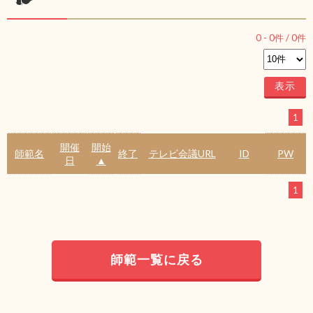
0
-
0
件 /
0
件
1
開催
開始
師範名
終了
テレビ会議URL
ID
PW
日
▲
1
師範一覧に戻る