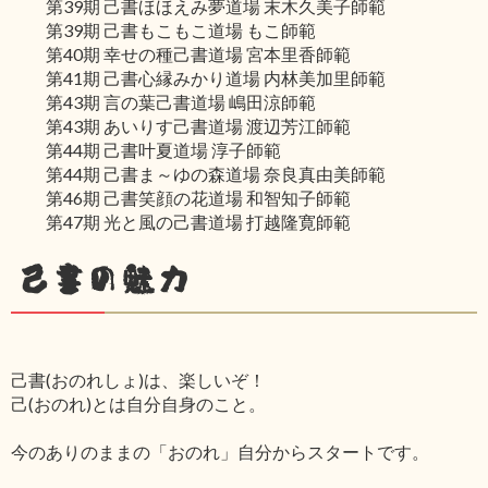
第39期 己書ほほえみ夢道場 末木久美子師範
第39期 己書もこもこ道場 もこ師範
第40期 幸せの種己書道場 宮本里香師範
第41期 己書心縁みかり道場 内林美加里師範
第43期 言の葉己書道場 嶋田涼師範
第43期 あいりす己書道場 渡辺芳江師範
第44期 己書叶夏道場 淳子師範
第44期 己書ま～ゆの森道場 奈良真由美師範
第46期 己書笑顔の花道場 和智知子師範
第47期 光と風の己書道場 打越隆寛師範
己書の魅力
己書(おのれしょ)は、楽しいぞ！
己(おのれ)とは自分自身のこと。
今のありのままの「おのれ」自分からスタートです。