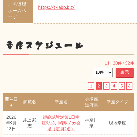
ころ道場
https://t-labo.biz/
ホームペ
ージ
幸座スケジュール
11
-
20
件 /
52
件
1
2
3
4
5
6
開催日
会場都
師範名
幸座名
幸座タイプ
▲
道府県
2026
師範試験対策1日幸
井上 武
神奈川
年9月
座9/13川崎駅チカ会
現地幸座
志
県
13日
場（定員2名）