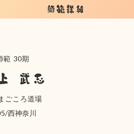
師範詳細
範 30期
上 武志
 まごころ道場
-05/西神奈川