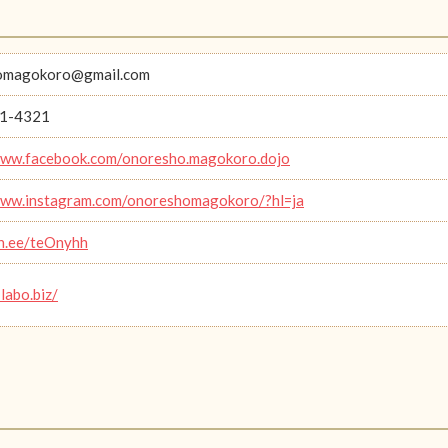
omagokoro@gmail.com
1-4321
www.facebook.com/onoresho.magokoro.dojo
www.instagram.com/onoreshomagokoro/?hl=ja
in.ee/teOnyhh
-labo.biz/