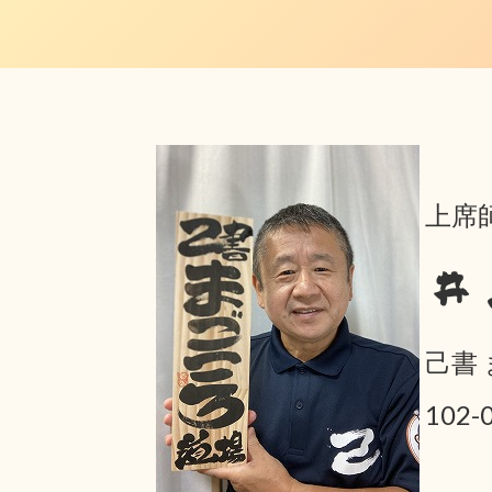
上席師
井
己書
102