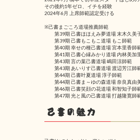
その後約1年ゼロ、イチを経験
2024年6月 上席師範認定受ける
※己書まごころ道場推薦師範
第39期 己書ほほえみ夢道場 末木久美
第39期 己書もこもこ道場 もこ師範
第40期 幸せの種己書道場 宮本里香師
第41期 己書心縁みかり道場 内林美加
第43期 言の葉己書道場 嶋田涼師範
第43期 あいりす己書道場 渡辺芳江師
第44期 己書叶夏道場 淳子師範
第44期 己書ま～ゆの森道場 奈良真由
第46期 己書笑顔の花道場 和智知子師
第47期 光と風の己書道場 打越隆寛師
己書の魅力