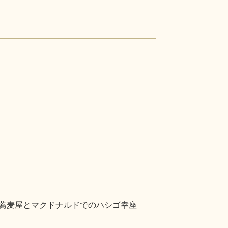
での蕎麦屋とマクドナルドでのハシゴ幸座