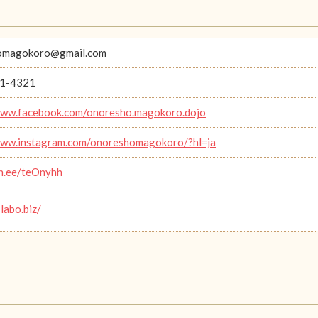
omagokoro@gmail.com
1-4321
www.facebook.com/onoresho.magokoro.dojo
www.instagram.com/onoreshomagokoro/?hl=ja
in.ee/teOnyhh
-labo.biz/