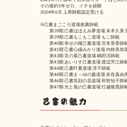
その後約1年ゼロ、イチを経験
2024年6月 上席師範認定受ける
※己書まごころ道場推薦師範
第39期 己書ほほえみ夢道場 末木久美
第39期 己書もこもこ道場 もこ師範
第40期 幸せの種己書道場 宮本里香師
第41期 己書心縁みかり道場 内林美加
第43期 言の葉己書道場 嶋田涼師範
第43期 あいりす己書道場 渡辺芳江師
第44期 己書叶夏道場 淳子師範
第44期 己書ま～ゆの森道場 奈良真由
第46期 己書笑顔の花道場 和智知子師
第47期 光と風の己書道場 打越隆寛師
己書の魅力