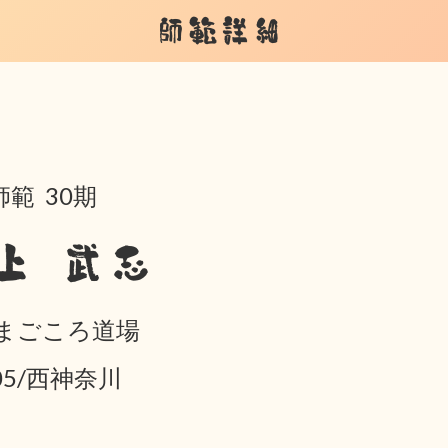
師範詳細
範 30期
上 武志
 まごころ道場
-05/西神奈川