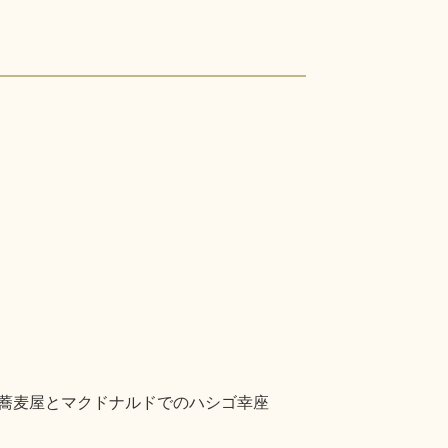
での蕎麦屋とマクドナルドでのハシゴ幸座