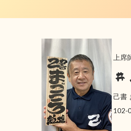
上席師
井
己書
102