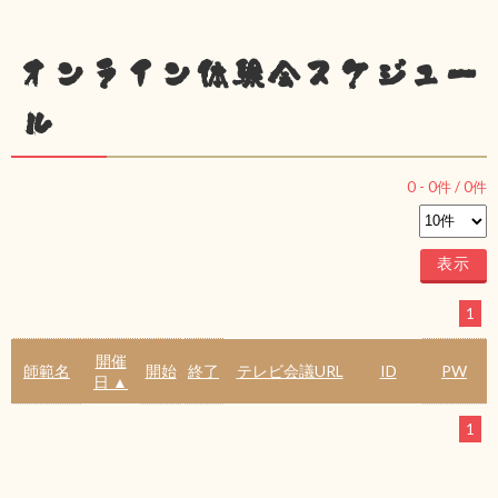
オンライン体験会スケジュー
ル
0
-
0
件 /
0
件
1
開催
師範名
開始
終了
テレビ会議URL
ID
PW
日 ▲
1