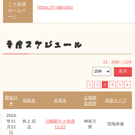
ころ道場
https://t-labo.biz/
ホームペ
ージ
幸座スケジュール
21
-
30
件 /
52
件
1
2
3
4
5
6
開催日
会場都
師範名
幸座名
幸座タイプ
▼
道府県
2026
年11
井上 武
川崎駅チカ幸座
神奈川
現地幸座
月22
志
11/22
県
日