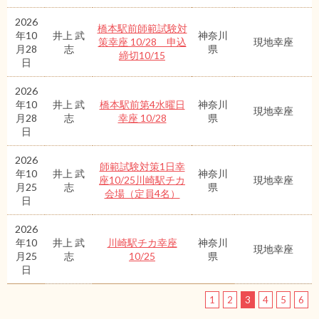
2026
橋本駅前師範試験対
年10
井上 武
神奈川
策幸座 10/28 申込
現地幸座
月28
志
県
締切10/15
日
2026
年10
井上 武
橋本駅前第4水曜日
神奈川
現地幸座
月28
志
幸座 10/28
県
日
2026
師範試験対策1日幸
年10
井上 武
神奈川
座10/25川崎駅チカ
現地幸座
月25
志
県
会場（定員4名）
日
2026
年10
井上 武
川崎駅チカ幸座
神奈川
現地幸座
月25
志
10/25
県
日
1
2
3
4
5
6