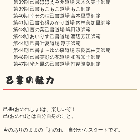
第39期 己書ほほえみ夢道場 末木久美子師範
第39期 己書もこもこ道場 もこ師範
第40期 幸せの種己書道場 宮本里香師範
第41期 己書心縁みかり道場 内林美加里師範
第43期 言の葉己書道場 嶋田涼師範
第43期 あいりす己書道場 渡辺芳江師範
第44期 己書叶夏道場 淳子師範
第44期 己書ま～ゆの森道場 奈良真由美師範
第46期 己書笑顔の花道場 和智知子師範
第47期 光と風の己書道場 打越隆寛師範
己書の魅力
己書(おのれしょ)は、楽しいぞ！
己(おのれ)とは自分自身のこと。
今のありのままの「おのれ」自分からスタートです。