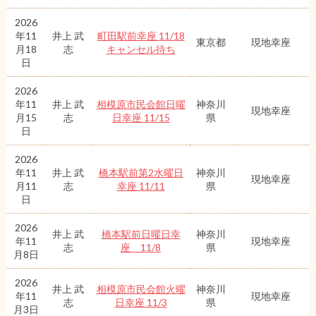
2026
年11
井上 武
町田駅前幸座 11/18
東京都
現地幸座
月18
志
キャンセル待ち
日
2026
年11
井上 武
相模原市民会館日曜
神奈川
現地幸座
月15
志
日幸座 11/15
県
日
2026
年11
井上 武
橋本駅前第2水曜日
神奈川
現地幸座
月11
志
幸座 11/11
県
日
2026
井上 武
橋本駅前日曜日幸
神奈川
年11
現地幸座
志
座 11/8
県
月8日
2026
井上 武
相模原市民会館火曜
神奈川
年11
現地幸座
志
日幸座 11/3
県
月3日