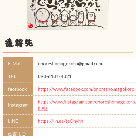
連絡先
E-Mail
onoreshomagokoro@gmail.com
TEL
090-6101-4321
facebook
https://www.facebook.com/onoresho.magokoro.
https://www.instagram.com/onoreshomagokoro
Instagram
hl=ja
LINE
https://lin.ee/teOnyhh
己書まご