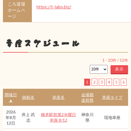
ころ道場
https://t-labo.biz/
ホームペ
ージ
幸座スケジュール
1
-
10
件 /
52
件
1
2
3
4
5
6
開催日
会場都
師範名
幸座名
幸座タイプ
▲
道府県
2026
井上 武
橋本駅前第2水曜日
神奈川
年8月
現地幸座
志
幸座 8/12
県
12日