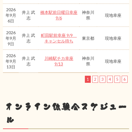
2026
井上 武
橋本駅前日曜日幸座
神奈川
年9月
現地幸座
志
9/6
県
6日
2026
井上 武
町田駅前幸座 9/9
年9月
東京都
現地幸座
志
キャンセル待ち
9日
2026
井上 武
川崎駅チカ幸座
神奈川
年9月
現地幸座
志
9/13
県
13日
1
2
3
4
5
6
オンライン体験会スケジュー
ル