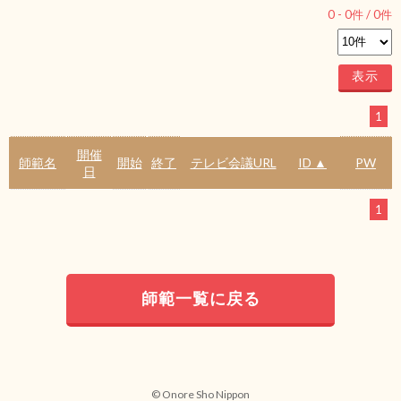
0
-
0
件 /
0
件
1
開催
師範名
開始
終了
テレビ会議URL
ID ▲
PW
日
1
師範一覧に戻る
© Onore Sho Nippon