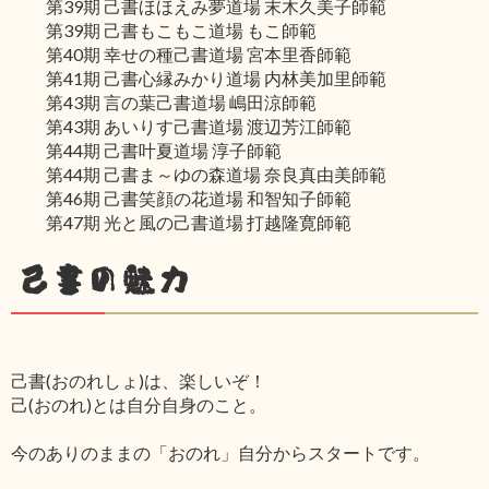
第39期 己書ほほえみ夢道場 末木久美子師範
第39期 己書もこもこ道場 もこ師範
第40期 幸せの種己書道場 宮本里香師範
第41期 己書心縁みかり道場 内林美加里師範
第43期 言の葉己書道場 嶋田涼師範
第43期 あいりす己書道場 渡辺芳江師範
第44期 己書叶夏道場 淳子師範
第44期 己書ま～ゆの森道場 奈良真由美師範
第46期 己書笑顔の花道場 和智知子師範
第47期 光と風の己書道場 打越隆寛師範
己書の魅力
己書(おのれしょ)は、楽しいぞ！
己(おのれ)とは自分自身のこと。
今のありのままの「おのれ」自分からスタートです。