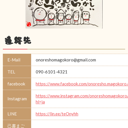
連絡先
E-Mail
onoreshomagokoro@gmail.com
TEL
090-6101-4321
facebook
https://www.facebook.com/onoresho.magokoro.
https://www.instagram.com/onoreshomagokoro
Instagram
hl=ja
LINE
https://lin.ee/teOnyhh
己書まご