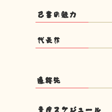
己書の魅力
代表作
連絡先
幸座スケジュール