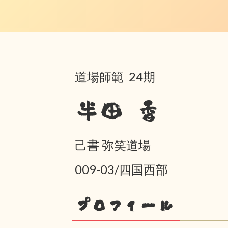
道場師範 24期
半田 香
己書 弥笑道場
009-03/四国西部
プロフィール