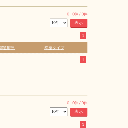
0
-
0
件 /
0
件
1
都道府県
幸座タイプ
1
0
-
0
件 /
0
件
1