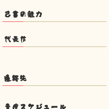
己書の魅力
代表作
連絡先
幸座スケジュール