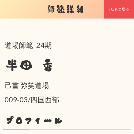
師範詳細
TOPに戻る
道場師範 24期
半田 香
己書 弥笑道場
009-03/四国西部
プロフィール