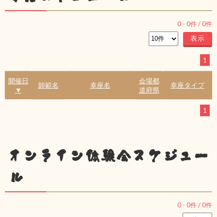
0
-
0
件 /
0
件
1
開催日
会場都
師範名
幸座名
幸座タイプ
▼
道府県
1
オンライン体験会スケジュー
ル
0
-
0
件 /
0
件