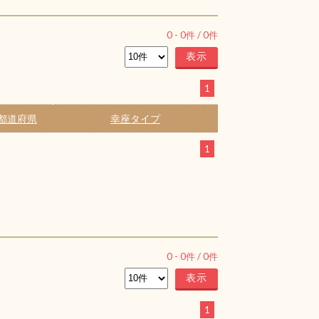
0
-
0
件 /
0
件
1
都道府県
幸座タイプ
1
0
-
0
件 /
0
件
1