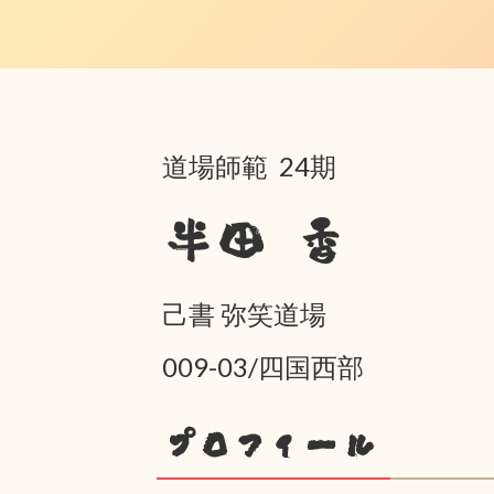
道場師範 24期
半田 香
己書 弥笑道場
009-03/四国西部
プロフィール