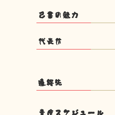
己書の魅力
代表作
連絡先
幸座スケジュール