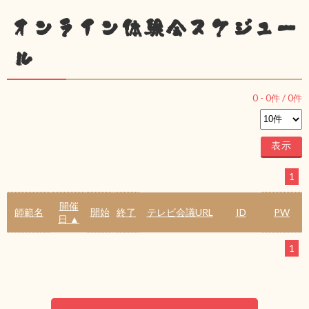
オンライン体験会スケジュー
ル
0
-
0
件 /
0
件
1
開催
師範名
開始
終了
テレビ会議URL
ID
PW
日 ▲
1