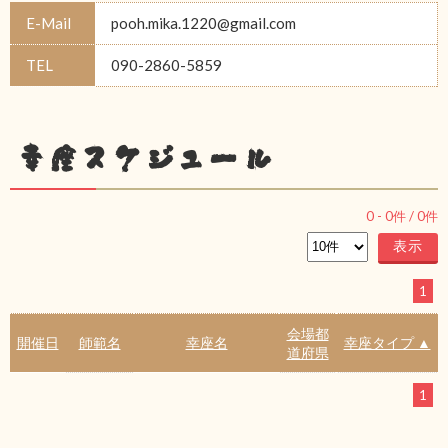
E-Mail
pooh.mika.1220@gmail.com
TEL
090-2860-5859
幸座スケジュール
0
-
0
件 /
0
件
1
会場都
開催日
師範名
幸座名
幸座タイプ ▲
道府県
1