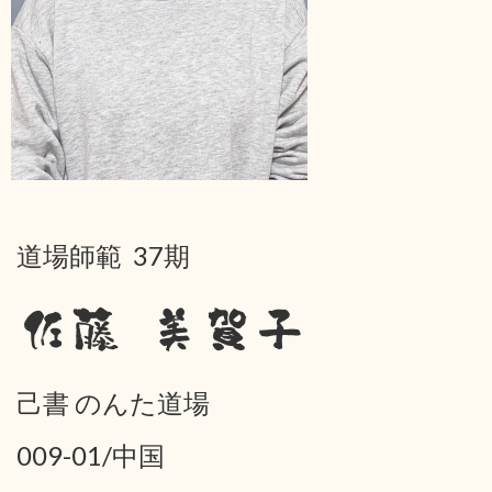
道場師範 37期
佐藤 美賀子
己書 のんた道場
009-01/中国