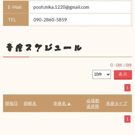
E-Mail
pooh.mika.1220@gmail.com
TEL
090-2860-5859
幸座スケジュール
0
-
0
件 /
0
件
1
会場都
開催日
師範名
幸座名 ▲
幸座タイプ
道府県
1