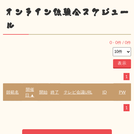
オンライン体験会スケジュー
ル
0
-
0
件 /
0
件
1
開催
師範名
開始
終了
テレビ会議URL
ID
PW
日 ▲
1