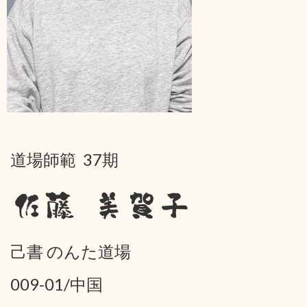
道場師範 37期
佐藤 美賀子
己書 のんた道場
009-01/中国