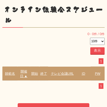
オンライン体験会スケジュー
ル
0
-
0
件 /
0
件
1
開催
師範名
開始
終了
テレビ会議URL
ID
PW
日 ▲
1