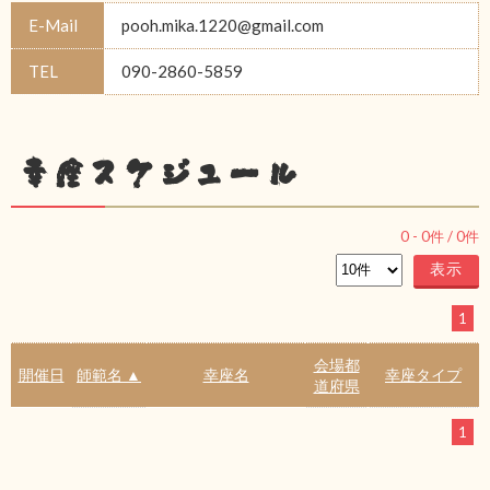
E-Mail
pooh.mika.1220@gmail.com
TEL
090-2860-5859
幸座スケジュール
0
-
0
件 /
0
件
1
会場都
開催日
師範名 ▲
幸座名
幸座タイプ
道府県
1