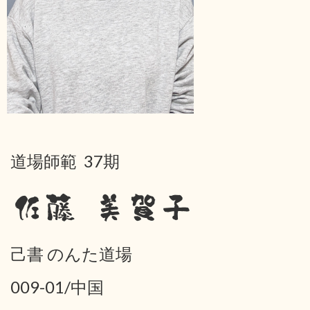
道場師範 37期
佐藤 美賀子
己書 のんた道場
009-01/中国