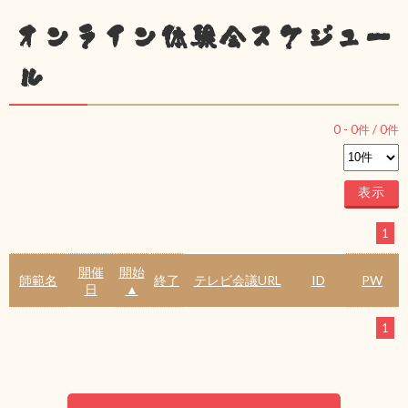
オンライン体験会スケジュー
ル
0
-
0
件 /
0
件
1
開催
開始
師範名
終了
テレビ会議URL
ID
PW
日
▲
1