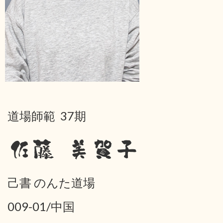
道場師範 37期
佐藤 美賀子
己書 のんた道場
009-01/中国