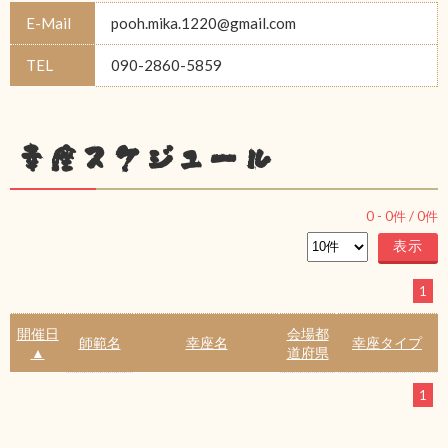
E-Mail
pooh.mika.1220@gmail.com
TEL
090-2860-5859
幸座スケジュール
0
-
0
件 /
0
件
1
開催日
会場都
師範名
幸座名
幸座タイプ
▲
道府県
1