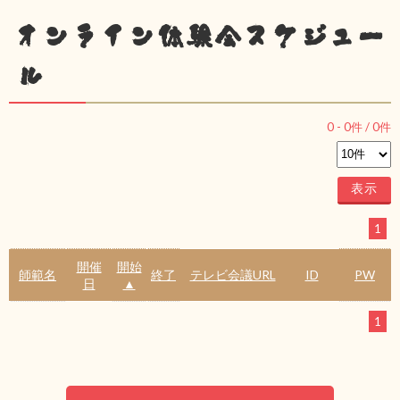
オンライン体験会スケジュー
ル
0
-
0
件 /
0
件
1
開催
開始
師範名
終了
テレビ会議URL
ID
PW
日
▲
1