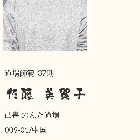
道場師範 37期
佐藤 美賀子
己書 のんた道場
009-01/中国