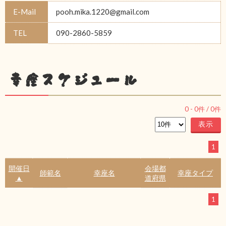
E-Mail
pooh.mika.1220@gmail.com
TEL
090-2860-5859
幸座スケジュール
0
-
0
件 /
0
件
1
開催日
会場都
師範名
幸座名
幸座タイプ
▲
道府県
1