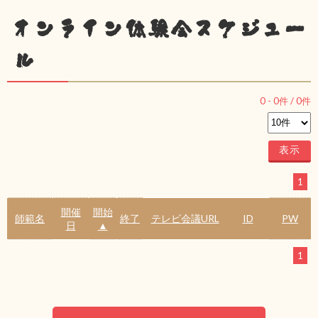
オンライン体験会スケジュー
ル
0
-
0
件 /
0
件
1
開催
開始
師範名
終了
テレビ会議URL
ID
PW
日
▲
1