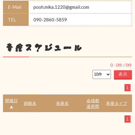
E-Mail
pooh.mika.1220@gmail.com
TEL
090-2860-5859
幸座スケジュール
0
-
0
件 /
0
件
1
開催日
会場都
師範名
幸座名
幸座タイプ
▲
道府県
1