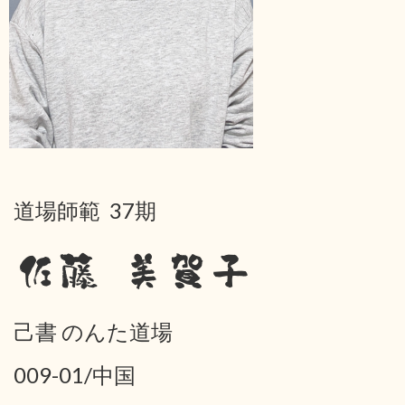
道場師範 37期
佐藤 美賀子
己書 のんた道場
009-01/中国