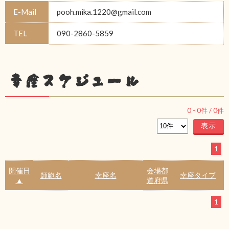
E-Mail
pooh.mika.1220@gmail.com
TEL
090-2860-5859
幸座スケジュール
0
-
0
件 /
0
件
1
開催日
会場都
師範名
幸座名
幸座タイプ
▲
道府県
1