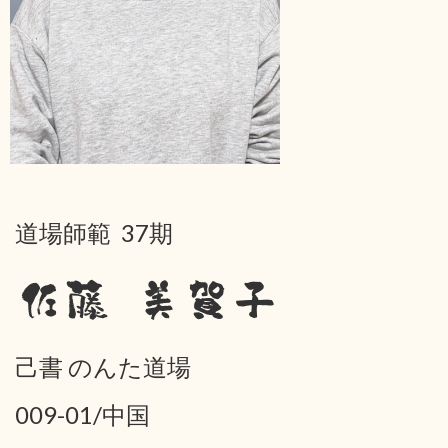
道場師範 37期
佐藤 美賀子
己書 のんた道場
009-01/中国