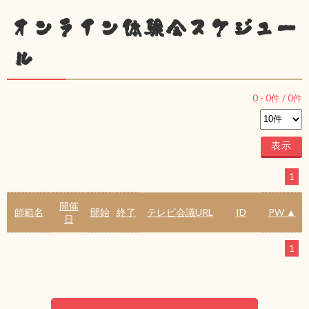
オンライン体験会スケジュー
ル
0
-
0
件 /
0
件
1
開催
師範名
開始
終了
テレビ会議URL
ID
PW ▲
日
1