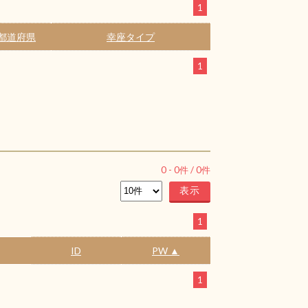
1
都道府県
幸座タイプ
1
0
-
0
件 /
0
件
1
ID
PW ▲
1