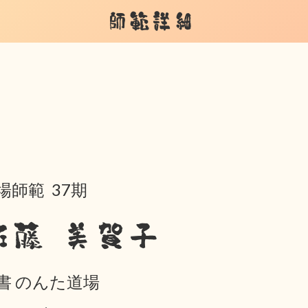
師範詳細
場師範 37期
佐藤 美賀子
書 のんた道場