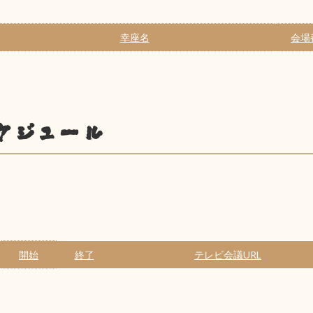
幸座名
会場
ケジュール
開始
終了
テレビ会議URL