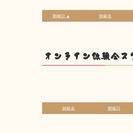
開催日 ▲
師範名
オンライン体験会ス
師範名
開催日