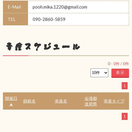
E-Mail
pooh.mika.1220@gmail.com
TEL
090-2860-5859
幸座スケジュール
0
-
0
件 /
0
件
1
開催日
会場都
師範名
幸座名
幸座タイプ
▲
道府県
1