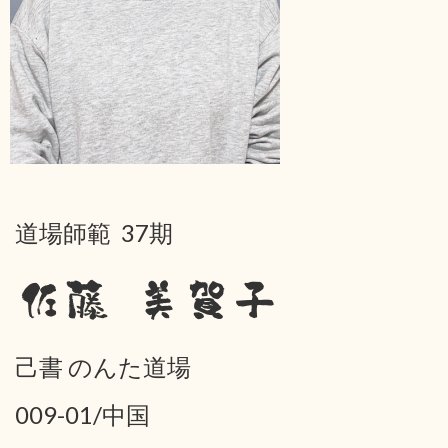
道場師範 37期
佐藤 美賀子
己書 のんた道場
009-01/中国