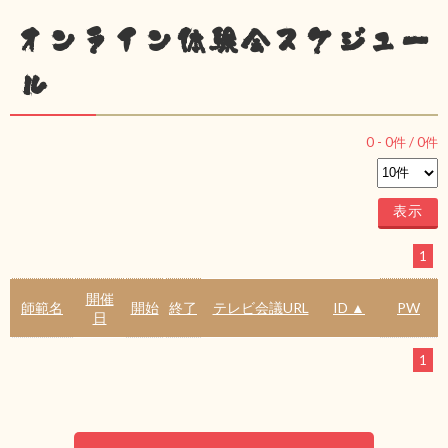
オンライン体験会スケジュー
ル
0
-
0
件 /
0
件
1
開催
師範名
開始
終了
テレビ会議URL
ID ▲
PW
日
1