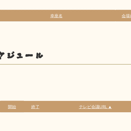
幸座名
会場
ケジュール
開始
終了
テレビ会議URL ▲