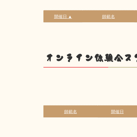
開催日 ▲
師範名
オンライン体験会ス
師範名
開催日