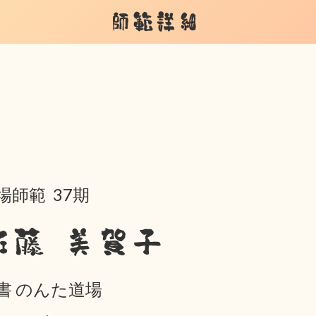
師範詳細
場師範 37期
佐藤 美賀子
書 のんた道場