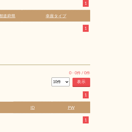
1
都道府県
幸座タイプ
1
0
-
0
件 /
0
件
1
ID
PW
1