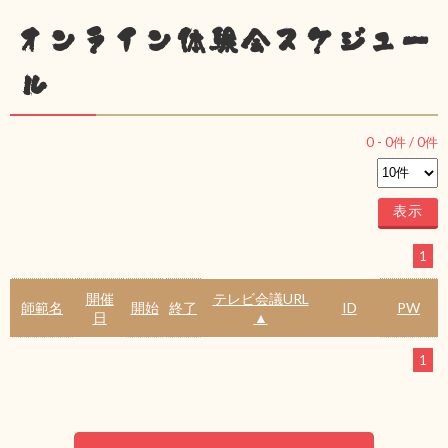
オンライン体験会スケジュー
ル
0
-
0
件 /
0
件
1
開催
テレビ会議URL
師範名
開始
終了
ID
PW
日
▲
1