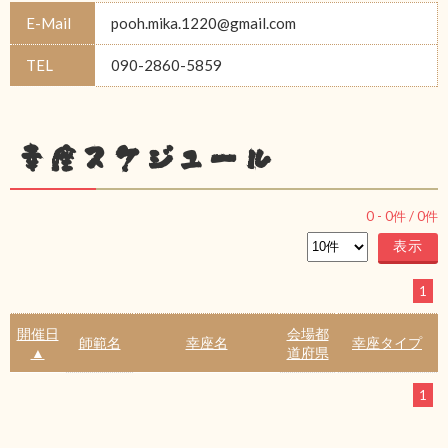
E-Mail
pooh.mika.1220@gmail.com
TEL
090-2860-5859
幸座スケジュール
0
-
0
件 /
0
件
1
開催日
会場都
師範名
幸座名
幸座タイプ
▲
道府県
1