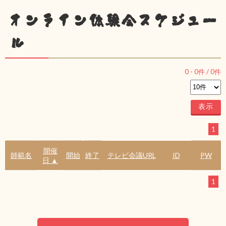
オンライン体験会スケジュー
ル
0
-
0
件 /
0
件
1
開催
師範名
開始
終了
テレビ会議URL
ID
PW
日 ▲
1