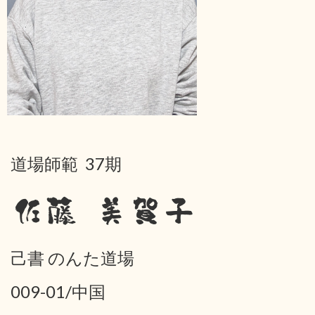
道場師範 37期
佐藤 美賀子
己書 のんた道場
009-01/中国