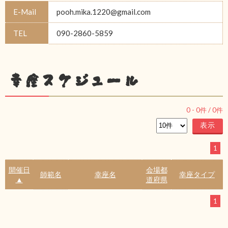
E-Mail
pooh.mika.1220@gmail.com
TEL
090-2860-5859
幸座スケジュール
0
-
0
件 /
0
件
1
開催日
会場都
師範名
幸座名
幸座タイプ
▲
道府県
1