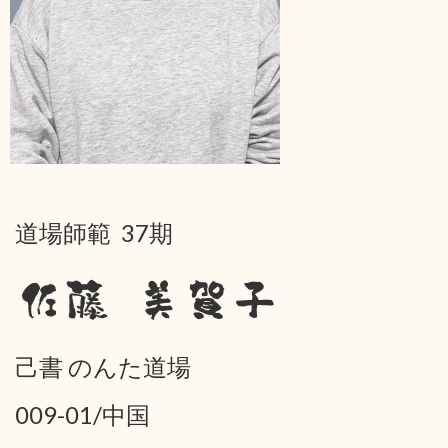
道場師範 37期
佐藤 美賀子
己書 のんた道場
009-01/中国