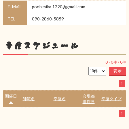
E-Mail
pooh.mika.1220@gmail.com
TEL
090-2860-5859
幸座スケジュール
0
-
0
件 /
0
件
1
開催日
会場都
師範名
幸座名
幸座タイプ
▲
道府県
1