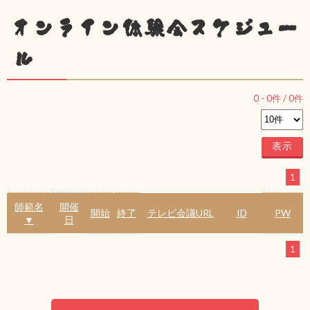
オンライン体験会スケジュー
ル
0
-
0
件 /
0
件
1
師範名
開催
開始
終了
テレビ会議URL
ID
PW
▼
日
1