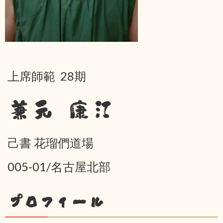
上席師範 28期
兼元 康江
己書 花瑠們道場
005-01/名古屋北部
プロフィール