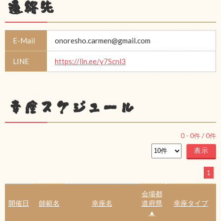
連絡先
E-Mail
onoresho.carmen@gmail.com
LINE
https://lin.ee/y7Scnl3
幸座スケジュール
0
-
0
件 /
0
件
1
会場都
開催日
師範名
幸座名
道府県
幸座タイプ
▲