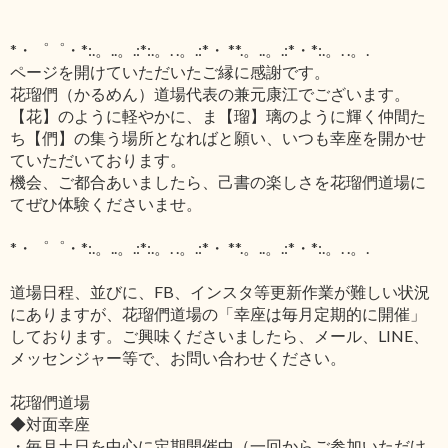
*・゜゜・*:.。..。.:*:.。. .。.:*・ **.。..。.:*・*:.。. .。.
ページを開けていただいたご縁に感謝です。
花瑠們（かるめん）道場代表の兼元康江でございます。
【花】のように軽やかに、ま【瑠】璃のように輝く仲間た
ち【們】の集う場所となればと願い、いつも幸座を開かせ
ていただいております。
機会、ご都合あいましたら、己書の楽しさを花瑠們道場に
てぜひ体験くださいませ。
*・゜゜・*:.。..。.:*:.。. .。.:*・ **.。..。.:*・*:.。. .。.
道場日程、並びに、FB、インスタ等更新作業が難しい状況
にありますが、花瑠們道場の「幸座は毎月定期的に開催」
しております。ご興味くださいましたら、メール、LINE、
メッセンジャー等で、お問い合わせください。
花瑠們道場
◆対面幸座
・毎月土日を中心に定期開催中（一回からご参加いただけ