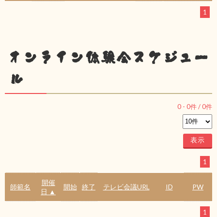
1
オンライン体験会スケジュー
ル
0
-
0
件 /
0
件
1
開催
師範名
開始
終了
テレビ会議URL
ID
PW
日 ▲
1