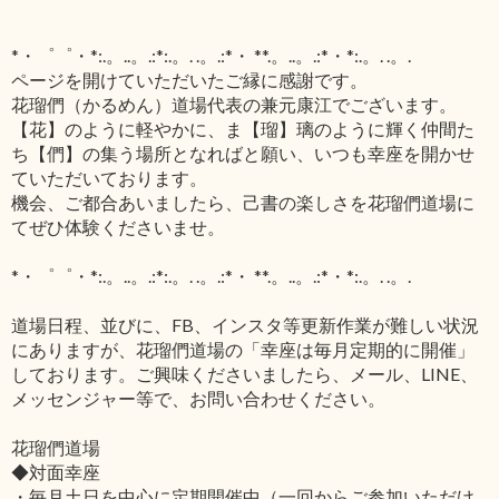
*・゜゜・*:.。..。.:*:.。. .。.:*・ **.。..。.:*・*:.。. .。.
ページを開けていただいたご縁に感謝です。
花瑠們（かるめん）道場代表の兼元康江でございます。
【花】のように軽やかに、ま【瑠】璃のように輝く仲間た
ち【們】の集う場所となればと願い、いつも幸座を開かせ
ていただいております。
機会、ご都合あいましたら、己書の楽しさを花瑠們道場に
てぜひ体験くださいませ。
*・゜゜・*:.。..。.:*:.。. .。.:*・ **.。..。.:*・*:.。. .。.
道場日程、並びに、FB、インスタ等更新作業が難しい状況
にありますが、花瑠們道場の「幸座は毎月定期的に開催」
しております。ご興味くださいましたら、メール、LINE、
メッセンジャー等で、お問い合わせください。
花瑠們道場
◆対面幸座
・毎月土日を中心に定期開催中（一回からご参加いただけ