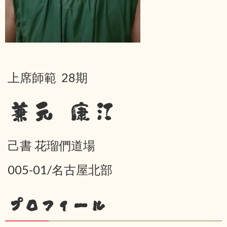
上席師範 28期
兼元 康江
己書 花瑠們道場
005-01/名古屋北部
プロフィール