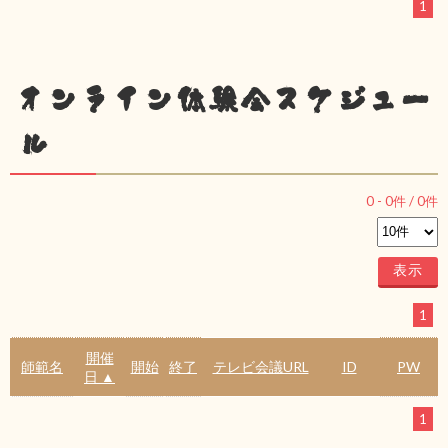
1
オンライン体験会スケジュー
ル
0
-
0
件 /
0
件
1
開催
師範名
開始
終了
テレビ会議URL
ID
PW
日 ▲
1