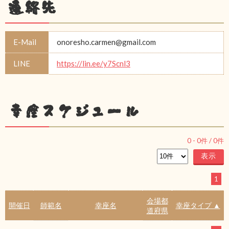
連絡先
E-Mail
onoresho.carmen@gmail.com
LINE
https://lin.ee/y7Scnl3
幸座スケジュール
0
-
0
件 /
0
件
1
会場都
開催日
師範名
幸座名
幸座タイプ ▲
道府県