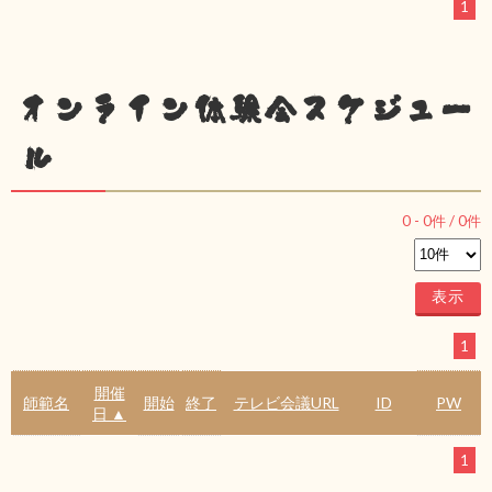
1
オンライン体験会スケジュー
ル
0
-
0
件 /
0
件
1
開催
師範名
開始
終了
テレビ会議URL
ID
PW
日 ▲
1