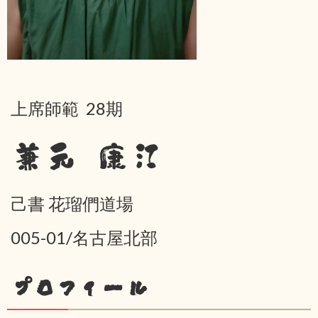
上席師範 28期
兼元 康江
己書 花瑠們道場
005-01/名古屋北部
プロフィール