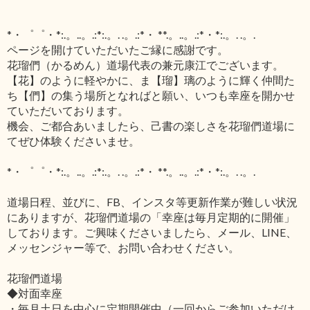
*・゜゜・*:.。..。.:*:.。. .。.:*・ **.。..。.:*・*:.。. .。.
ページを開けていただいたご縁に感謝です。
花瑠們（かるめん）道場代表の兼元康江でございます。
【花】のように軽やかに、ま【瑠】璃のように輝く仲間た
ち【們】の集う場所となればと願い、いつも幸座を開かせ
ていただいております。
機会、ご都合あいましたら、己書の楽しさを花瑠們道場に
てぜひ体験くださいませ。
*・゜゜・*:.。..。.:*:.。. .。.:*・ **.。..。.:*・*:.。. .。.
道場日程、並びに、FB、インスタ等更新作業が難しい状況
にありますが、花瑠們道場の「幸座は毎月定期的に開催」
しております。ご興味くださいましたら、メール、LINE、
メッセンジャー等で、お問い合わせください。
花瑠們道場
◆対面幸座
・毎月土日を中心に定期開催中（一回からご参加いただけ