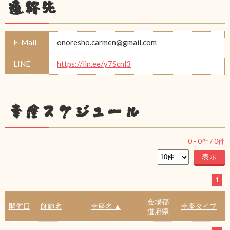
連絡先
E-Mail
onoresho.carmen@gmail.com
LINE
https://lin.ee/y7Scnl3
幸座スケジュール
0
-
0
件 /
0
件
1
会場都
開催日
師範名
幸座名 ▲
幸座タイプ
道府県