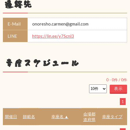
連絡先
E-Mail
onoresho.carmen@gmail.com
LINE
https://lin.ee/y7Scnl3
幸座スケジュール
0
-
0
件 /
0
件
1
会場都
開催日
師範名
幸座名 ▲
幸座タイプ
道府県