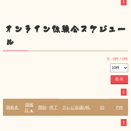
1
オンライン体験会スケジュー
ル
0
-
0
件 /
0
件
1
開催
師範名
開始
終了
テレビ会議URL
ID
PW
日 ▲
1