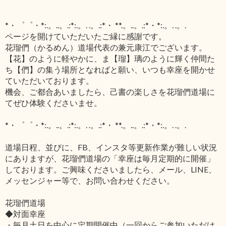
*・゜゜・*:.。..。.:*:.。. .。.:*・ **.。..。.:*・*:.。. .。.
ページを開けていただいたご縁に感謝です。
花瑠們（かるめん）道場代表の兼元康江でございます。
【花】のように軽やかに、ま【瑠】璃のように輝く仲間た
ち【們】の集う場所となればと願い、いつも幸座を開かせ
ていただいております。
機会、ご都合あいましたら、己書の楽しさを花瑠們道場に
てぜひ体験くださいませ。
*・゜゜・*:.。..。.:*:.。. .。.:*・ **.。..。.:*・*:.。. .。.
道場日程、並びに、FB、インスタ等更新作業が難しい状況
にありますが、花瑠們道場の「幸座は毎月定期的に開催」
しております。ご興味くださいましたら、メール、LINE、
メッセンジャー等で、お問い合わせください。
花瑠們道場
◆対面幸座
・毎月土日を中心に定期開催中（一回からご参加いただけ