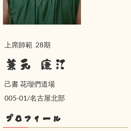
上席師範 28期
兼元 康江
己書 花瑠們道場
005-01/名古屋北部
プロフィール