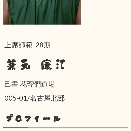
上席師範 28期
兼元 康江
己書 花瑠們道場
005-01/名古屋北部
プロフィール