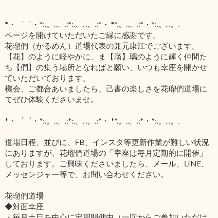
*・゜゜・*:.。..。.:*:.。. .。.:*・ **.。..。.:*・*:.。. .。.
ページを開けていただいたご縁に感謝です。
花瑠們（かるめん）道場代表の兼元康江でございます。
【花】のように軽やかに、ま【瑠】璃のように輝く仲間た
ち【們】の集う場所となればと願い、いつも幸座を開かせ
ていただいております。
機会、ご都合あいましたら、己書の楽しさを花瑠們道場に
てぜひ体験くださいませ。
*・゜゜・*:.。..。.:*:.。. .。.:*・ **.。..。.:*・*:.。. .。.
道場日程、並びに、FB、インスタ等更新作業が難しい状況
にありますが、花瑠們道場の「幸座は毎月定期的に開催」
しております。ご興味くださいましたら、メール、LINE、
メッセンジャー等で、お問い合わせください。
花瑠們道場
◆対面幸座
・毎月土日を中心に定期開催中（一回からご参加いただけ