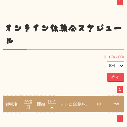
1
オンライン体験会スケジュー
ル
0
-
0
件 /
0
件
1
開催
終了
師範名
開始
テレビ会議URL
ID
PW
日
▲
1