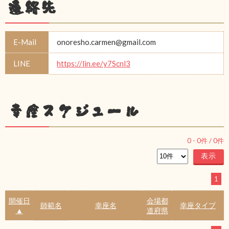
連絡先
E-Mail
onoresho.carmen@gmail.com
LINE
https://lin.ee/y7Scnl3
幸座スケジュール
0
-
0
件 /
0
件
1
開催日
会場都
師範名
幸座名
幸座タイプ
▲
道府県