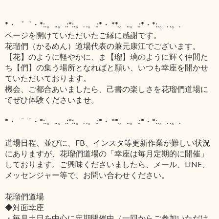
*・゜゜・*:.。..。.:*:.。. .。.:*・ **.。..。.:*・*:.。. .。.
ページを開けていただいたご縁に感謝です。
花瑠們（かるめん）道場代表の兼元康江でございます。
【花】のように軽やかに、ま【瑠】璃のように輝く仲間た
ち【們】の集う場所となればと願い、いつも幸座を開かせ
ていただいております。
機会、ご都合あいましたら、己書の楽しさを花瑠們道場に
てぜひ体験くださいませ。
*・゜゜・*:.。..。.:*:.。. .。.:*・ **.。..。.:*・*:.。. .。.
道場日程、並びに、FB、インスタ等更新作業が難しい状況
にありますが、花瑠們道場の「幸座は毎月定期的に開催」
しております。ご興味くださいましたら、メール、LINE、
メッセンジャー等で、お問い合わせください。
花瑠們道場
◆対面幸座
・毎月土日を中心に定期開催中（一回からご参加いただけ