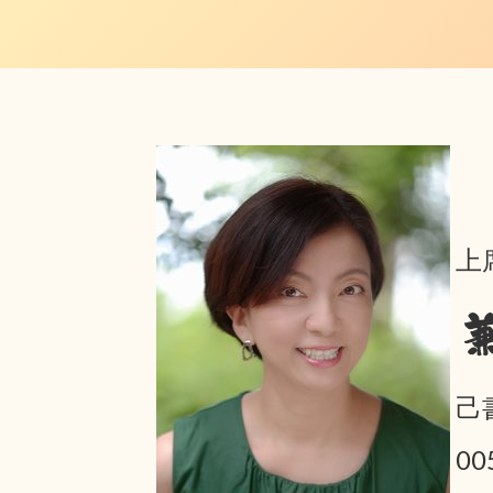
上
己
0