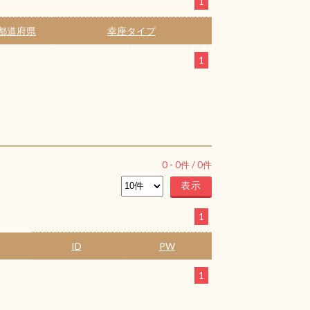
1
都道府県
幸座タイプ
1
0
-
0
件 /
0
件
1
ID
PW
1