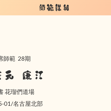
師範詳細
席師範 28期
兼元 康江
書 花瑠們道場
05-01/名古屋北部