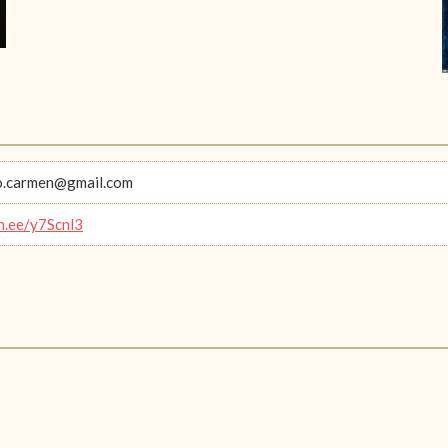
o.carmen@gmail.com
in.ee/y7Scnl3