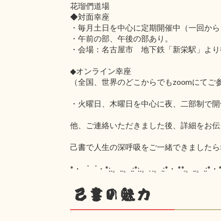
花瑠們道場
◆対面幸座
・毎月土日を中心に定期開催中（一回から
・午前の部、午後の部あり。
・会場：名古屋市 地下鉄「新栄駅」より
◆オンライン幸座
（全国、世界のどこからでもzoomにてご
・火曜日、木曜日を中心に夜、二部制で開
他、ご連絡いただきました後、詳細をお伝
己書で人生の深呼吸をご一緒できましたら
*・゜゜・*:.。..。.:*:.。. .。.:*・ **.。..。.:*・*:
己書の魅力