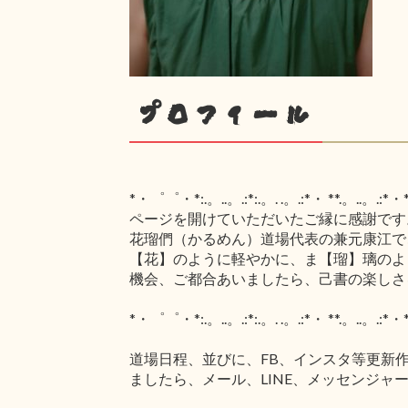
プロフィール
*・゜゜・*:.。..。.:*:.。. .。.:*・ **.。..。.:*・*:
ページを開けていただいたご縁に感謝です
花瑠們（かるめん）道場代表の兼元康江で
【花】のように軽やかに、ま【瑠】璃のよ
機会、ご都合あいましたら、己書の楽しさ
*・゜゜・*:.。..。.:*:.。. .。.:*・ **.。..。.:*・*:
道場日程、並びに、FB、インスタ等更新
ましたら、メール、LINE、メッセンジャ