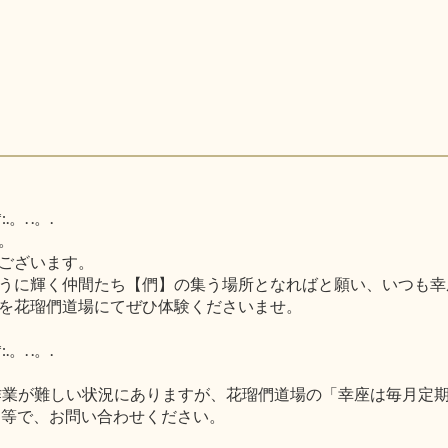
.。. .。.
。
ございます。
うに輝く仲間たち【們】の集う場所となればと願い、いつも幸
を花瑠們道場にてぜひ体験くださいませ。
.。. .。.
作業が難しい状況にありますが、花瑠們道場の「幸座は毎月定
ー等で、お問い合わせください。