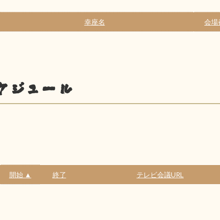
幸座名
会場
ケジュール
開始 ▲
終了
テレビ会議URL