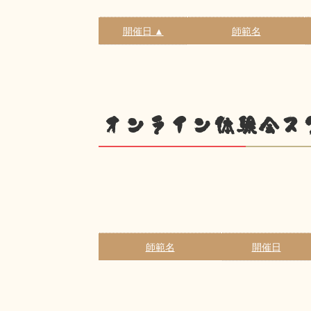
開催日 ▲
師範名
オンライン体験会ス
師範名
開催日