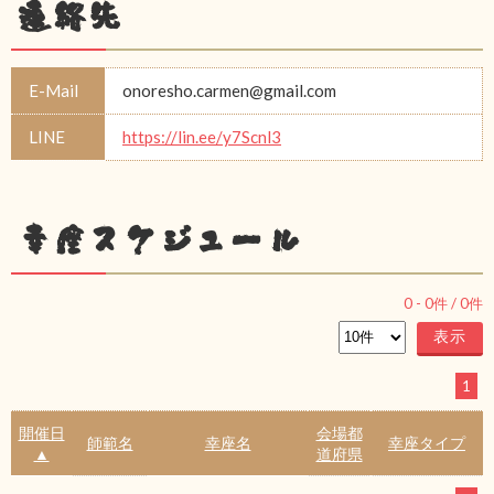
連絡先
E-Mail
onoresho.carmen@gmail.com
LINE
https://lin.ee/y7Scnl3
幸座スケジュール
0
-
0
件 /
0
件
1
開催日
会場都
師範名
幸座名
幸座タイプ
▲
道府県