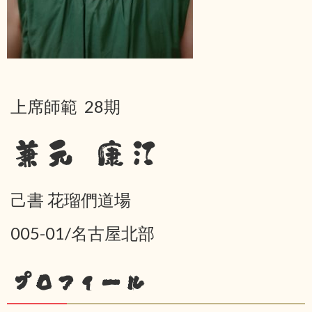
上席師範 28期
兼元 康江
己書 花瑠們道場
005-01/名古屋北部
プロフィール