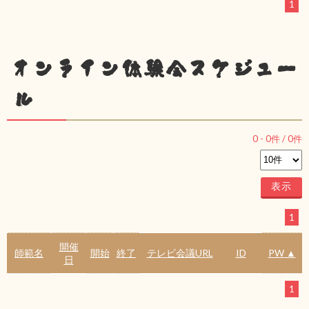
1
オンライン体験会スケジュー
ル
0
-
0
件 /
0
件
1
開催
師範名
開始
終了
テレビ会議URL
ID
PW ▲
日
1