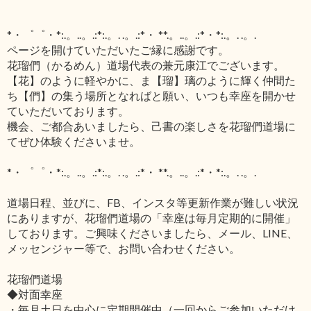
*・゜゜・*:.。..。.:*:.。. .。.:*・ **.。..。.:*・*:.。. .。.
ページを開けていただいたご縁に感謝です。
花瑠們（かるめん）道場代表の兼元康江でございます。
【花】のように軽やかに、ま【瑠】璃のように輝く仲間た
ち【們】の集う場所となればと願い、いつも幸座を開かせ
ていただいております。
機会、ご都合あいましたら、己書の楽しさを花瑠們道場に
てぜひ体験くださいませ。
*・゜゜・*:.。..。.:*:.。. .。.:*・ **.。..。.:*・*:.。. .。.
道場日程、並びに、FB、インスタ等更新作業が難しい状況
にありますが、花瑠們道場の「幸座は毎月定期的に開催」
しております。ご興味くださいましたら、メール、LINE、
メッセンジャー等で、お問い合わせください。
花瑠們道場
◆対面幸座
・毎月土日を中心に定期開催中（一回からご参加いただけ