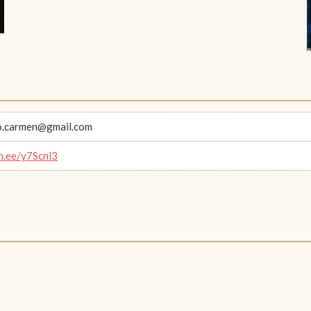
o.carmen@gmail.com
in.ee/y7Scnl3