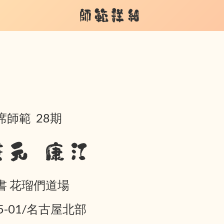
師範詳細
席師範 28期
兼元 康江
書 花瑠們道場
05-01/名古屋北部