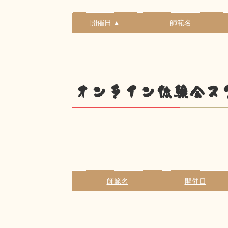
開催日 ▲
師範名
オンライン体験会ス
師範名
開催日