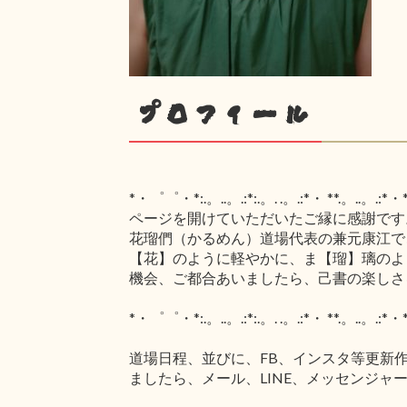
プロフィール
*・゜゜・*:.。..。.:*:.。. .。.:*・ **.。..。.:*・*:
ページを開けていただいたご縁に感謝です
花瑠們（かるめん）道場代表の兼元康江で
【花】のように軽やかに、ま【瑠】璃のよ
機会、ご都合あいましたら、己書の楽しさ
*・゜゜・*:.。..。.:*:.。. .。.:*・ **.。..。.:*・*:
道場日程、並びに、FB、インスタ等更新
ましたら、メール、LINE、メッセンジャ