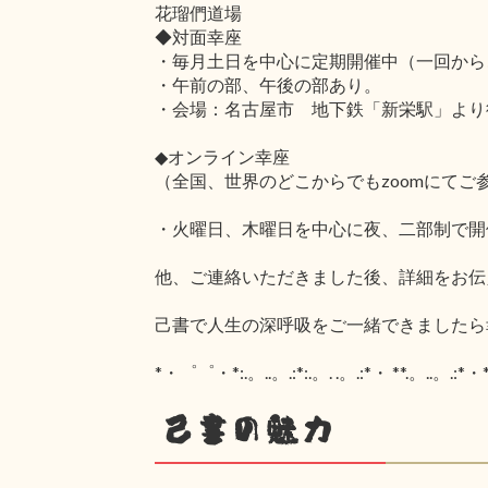
花瑠們道場
◆対面幸座
・毎月土日を中心に定期開催中（一回から
・午前の部、午後の部あり。
・会場：名古屋市 地下鉄「新栄駅」より
◆オンライン幸座
（全国、世界のどこからでもzoomにてご
・火曜日、木曜日を中心に夜、二部制で開
他、ご連絡いただきました後、詳細をお伝
己書で人生の深呼吸をご一緒できましたら
*・゜゜・*:.。..。.:*:.。. .。.:*・ **.。..。.:*・*:
己書の魅力