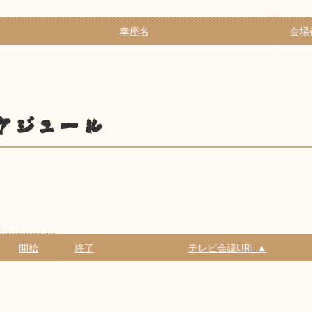
幸座名
会場
ケジュール
開始
終了
テレビ会議URL ▲