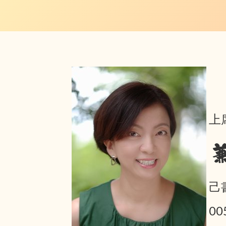
上
己
0