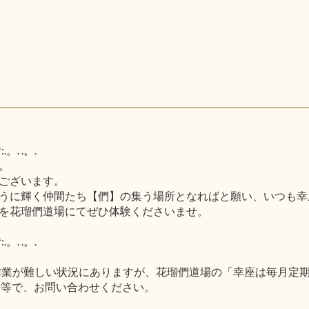
.。. .。.
。
ございます。
うに輝く仲間たち【們】の集う場所となればと願い、いつも幸
を花瑠們道場にてぜひ体験くださいませ。
.。. .。.
作業が難しい状況にありますが、花瑠們道場の「幸座は毎月定
ー等で、お問い合わせください。