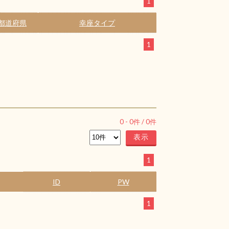
1
都道府県
幸座タイプ
1
0
-
0
件 /
0
件
1
ID
PW
1