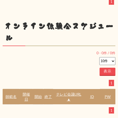
1
オンライン体験会スケジュー
ル
0
-
0
件 /
0
件
1
開催
テレビ会議URL
師範名
開始
終了
ID
PW
日
▲
1