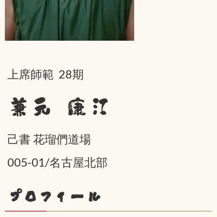
上席師範 28期
兼元 康江
己書 花瑠們道場
005-01/名古屋北部
プロフィール