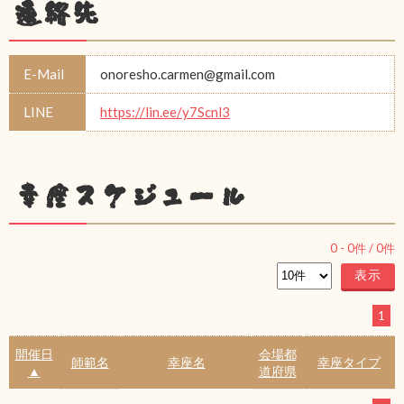
連絡先
E-Mail
onoresho.carmen@gmail.com
LINE
https://lin.ee/y7Scnl3
幸座スケジュール
0
-
0
件 /
0
件
1
開催日
会場都
師範名
幸座名
幸座タイプ
▲
道府県