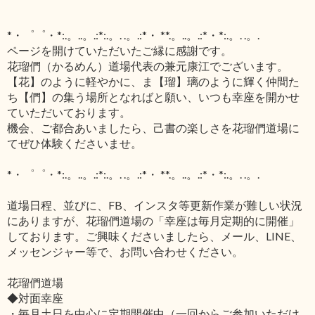
*・゜゜・*:.。..。.:*:.。. .。.:*・ **.。..。.:*・*:.。. .。.
ページを開けていただいたご縁に感謝です。
花瑠們（かるめん）道場代表の兼元康江でございます。
【花】のように軽やかに、ま【瑠】璃のように輝く仲間た
ち【們】の集う場所となればと願い、いつも幸座を開かせ
ていただいております。
機会、ご都合あいましたら、己書の楽しさを花瑠們道場に
てぜひ体験くださいませ。
*・゜゜・*:.。..。.:*:.。. .。.:*・ **.。..。.:*・*:.。. .。.
道場日程、並びに、FB、インスタ等更新作業が難しい状況
にありますが、花瑠們道場の「幸座は毎月定期的に開催」
しております。ご興味くださいましたら、メール、LINE、
メッセンジャー等で、お問い合わせください。
花瑠們道場
◆対面幸座
・毎月土日を中心に定期開催中（一回からご参加いただけ