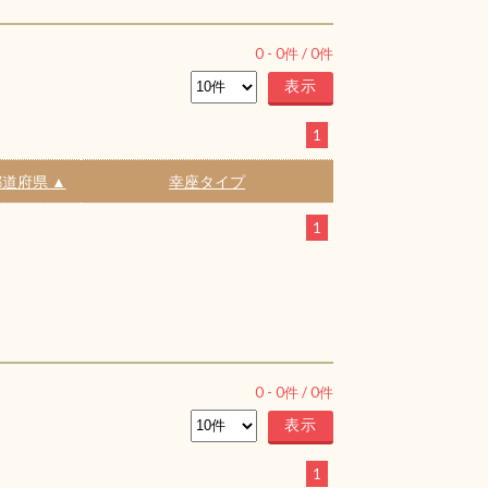
0
-
0
件 /
0
件
1
道府県 ▲
幸座タイプ
1
0
-
0
件 /
0
件
1