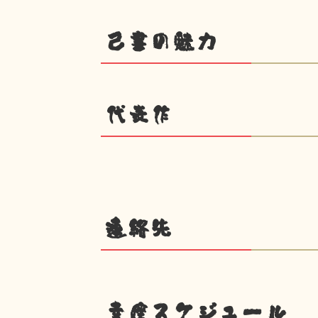
己書の魅力
代表作
連絡先
幸座スケジュール