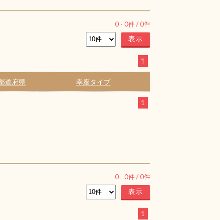
0
-
0
件 /
0
件
1
都道府県
幸座タイプ
1
0
-
0
件 /
0
件
1