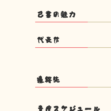
己書の魅力
代表作
連絡先
幸座スケジュール