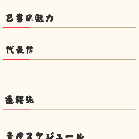
己書の魅力
代表作
連絡先
幸座スケジュール