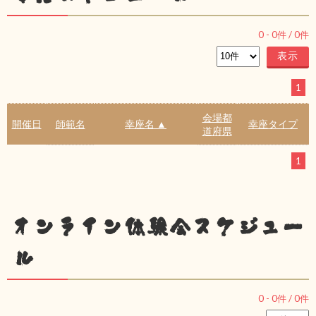
0
-
0
件 /
0
件
1
会場都
開催日
師範名
幸座名 ▲
幸座タイプ
道府県
1
オンライン体験会スケジュー
ル
0
-
0
件 /
0
件