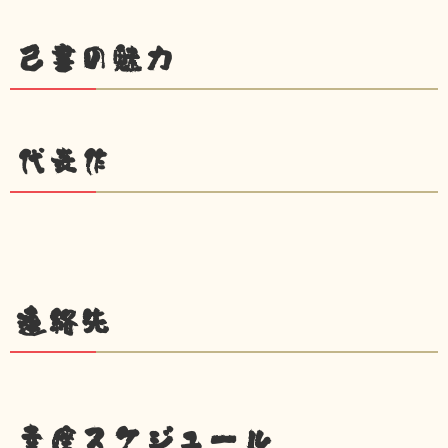
己書の魅力
代表作
連絡先
幸座スケジュール