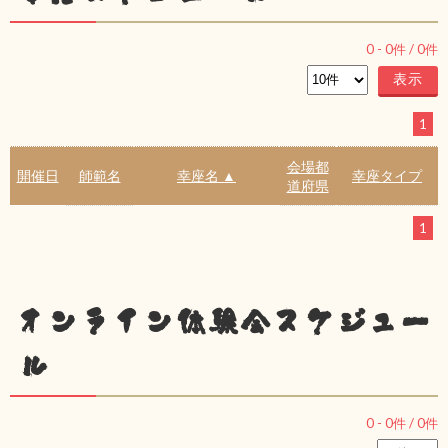
0
-
0
件 /
0
件
1
会場都
開催日
師範名
幸座名 ▲
幸座タイプ
道府県
1
オンライン体験会スケジュー
ル
0
-
0
件 /
0
件